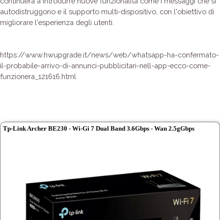
continuerà a introdurre nuove funzionalità come i messaggi che si
autodistruggono e il supporto multi-dispositivo, con l'obiettivo di
migliorare l'esperienza degli utenti.
https://www.hwupgrade.it/news/web/whatsapp-ha-confermato-
il-probabile-arrivo-di-annunci-pubblicitari-nell-app-ecco-come-
funzionera_121616.html
Tp-Link Archer BE230 - Wi-Gi 7 Dual Band 3.6Gbps - Wan 2.5gGbps