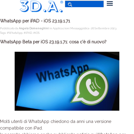
WhatsApp per iPAD - iOS 23.19.1.71
Pubblicato da
Angelo Domeneghini
in
Applicazioni Messaggistica
· 26 Settembre 2023
Tags:
#WhatsApp
,
#iPAD
,
#iOS
WhatsApp Beta per iOS 23.19.1.71: cosa c'è di nuovo?
Molti utenti di WhatsApp chiedono da anni una versione
compatibile con iPad.