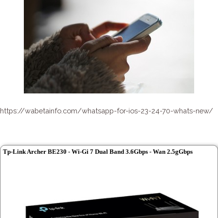
https://wabetainfo.com/whatsapp-for-ios-23-24-70-whats-new/
Tp-Link Archer BE230 - Wi-Gi 7 Dual Band 3.6Gbps - Wan 2.5gGbps